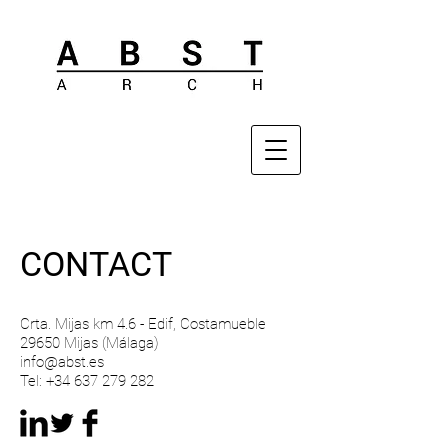
CONTACT
Crta. Mijas km 4.6 - Edif, Costamueble
29650 Mijas (Málaga)
info@abst.es
Tel:
+34 637 279 282